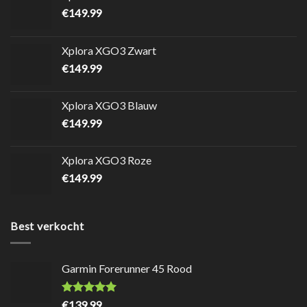
€
149.99
Xplora XGO3 Zwart
€
149.99
Xplora XGO3 Blauw
€
149.99
Xplora XGO3 Roze
€
149.99
Best verkocht
Garmin Forerunner 45 Rood
Waardering
8.7
uit
€
139.99