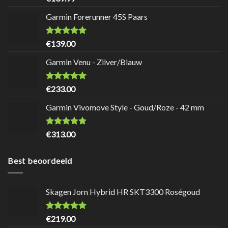
5
Garmin Forerunner 45S Paars
Waardering
8.7
uit
€
139.00
5
Garmin Venu - Zilver/Blauw
Waardering
9
uit 5
€
233.00
Garmin Vivomove Style - Goud/Roze - 42 mm
Waardering
8.5
uit
€
313.00
5
Best beoordeeld
Skagen Jorn Hybrid HR SKT3300 Roségoud
Waardering
9.7
uit 5
€
219.00