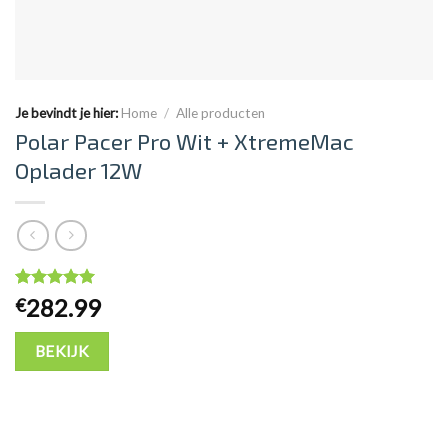
Je bevindt je hier:
Home
/
Alle producten
Polar Pacer Pro Wit + XtremeMac
Oplader 12W
Waardering
14
9.3
op 5
282.99
€
gebaseerd op
klantbeoordelingen
BEKIJK