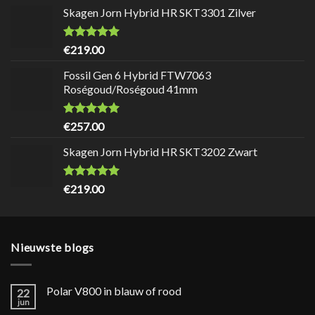
Skagen Jorn Hybrid HR SKT3301 Zilver
Waardering
9.7
uit 5
€
219.00
Fossil Gen 6 Hybrid FTW7063
Roségoud/Roségoud 41mm
Waardering
9.7
uit 5
€
257.00
Skagen Jorn Hybrid HR SKT3202 Zwart
Waardering
9.7
uit 5
€
219.00
Nieuwste blogs
Polar V800 in blauw of rood
22
jun