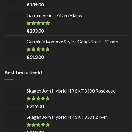
Waardering
8.7
uit
€
139.00
5
Garmin Venu - Zilver/Blauw
Waardering
9
uit 5
€
233.00
Garmin Vivomove Style - Goud/Roze - 42 mm
Waardering
8.5
uit
€
313.00
5
Best beoordeeld
Skagen Jorn Hybrid HR SKT3300 Roségoud
Waardering
9.7
uit 5
€
219.00
Skagen Jorn Hybrid HR SKT3301 Zilver
Waardering
9.7
uit 5