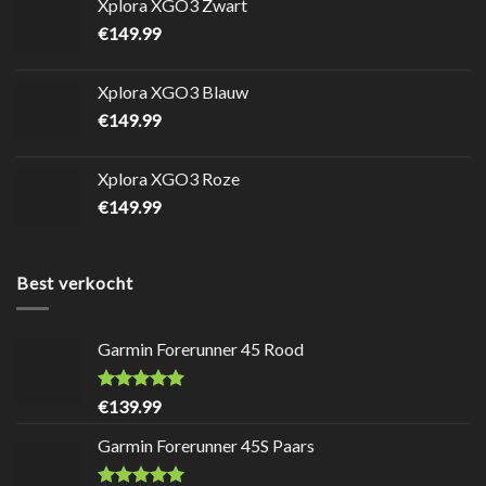
Xplora XGO3 Zwart
€
149.99
Xplora XGO3 Blauw
€
149.99
Xplora XGO3 Roze
€
149.99
Best verkocht
Garmin Forerunner 45 Rood
Waardering
8.7
uit
€
139.99
5
Garmin Forerunner 45S Paars