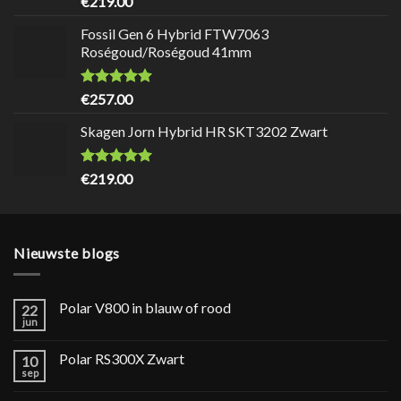
€
219.00
Fossil Gen 6 Hybrid FTW7063
Roségoud/Roségoud 41mm
Waardering
9.7
uit 5
€
257.00
Skagen Jorn Hybrid HR SKT3202 Zwart
Waardering
9.7
uit 5
€
219.00
Nieuwste blogs
Polar V800 in blauw of rood
22
jun
Polar RS300X Zwart
10
sep