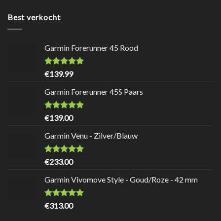
Best verkocht
Garmin Forerunner 45 Rood
Waardering
8.7
uit
€
139.99
5
Garmin Forerunner 45S Paars
Waardering
8.7
uit
€
139.00
5
Garmin Venu - Zilver/Blauw
Waardering
9
uit 5
€
233.00
Garmin Vivomove Style - Goud/Roze - 42 mm
Waardering
8.5
uit
€
313.00
5