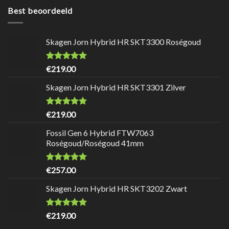
Best beoordeeld
Skagen Jorn Hybrid HR SKT3300 Roségoud
Waardering
9.7
uit 5
€
219.00
Skagen Jorn Hybrid HR SKT3301 Zilver
Waardering
9.7
uit 5
€
219.00
Fossil Gen 6 Hybrid FTW7063
Roségoud/Roségoud 41mm
Waardering
9.7
uit 5
€
257.00
Skagen Jorn Hybrid HR SKT3202 Zwart
Waardering
9.7
uit 5
€
219.00