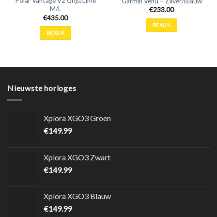
Polar Vantage V2 Grijs/Lime
Garmin Venu – Zilver/Blauw
M/L
€
233.00
€
435.00
BEKIJK
BEKIJK
Nieuwste horloges
Xplora XGO3 Groen
€
149.99
Xplora XGO3 Zwart
€
149.99
Xplora XGO3 Blauw
€
149.99