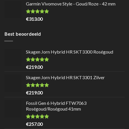
Garmin Vivomove Style - Goud/Roze - 42 mm
Waardering
8.5
uit
€
313.00
5
Best beoordeeld
Skagen Jorn Hybrid HR SKT3300 Roségoud
Waardering
9.7
uit 5
€
219.00
Skagen Jorn Hybrid HR SKT3301 Zilver
Waardering
9.7
uit 5
€
219.00
Fossil Gen 6 Hybrid FTW7063
Roségoud/Roségoud 41mm
Waardering
9.7
uit 5
€
257.00