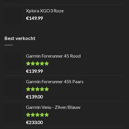
Xplora XGO3 Roze
€
149.99
Best verkocht
Garmin Forerunner 45 Rood
Waardering
8.7
uit
€
139.99
5
Garmin Forerunner 45S Paars
Waardering
8.7
uit
€
139.00
5
Garmin Venu - Zilver/Blauw
Waardering
9
uit 5
€
233.00