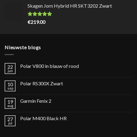
Skagen Jorn Hybrid HR SKT3202 Zwart
Waardering
9.7
uit 5
€
219.00
Nieuwste blogs
Polar V800 in blauw of rood
22
jun
Polar RS300X Zwart
10
sep
Garmin Fenix 2
19
aug
Polar M400 Black HR
27
jul