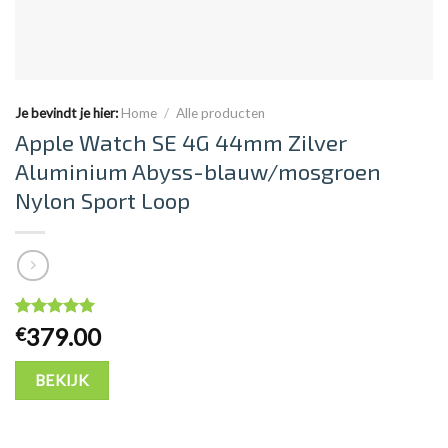
Je bevindt je hier:
Home
/
Alle producten
Apple Watch SE 4G 44mm Zilver
Aluminium Abyss-blauw/mosgroen
Nylon Sport Loop
Waardering
4
9.1
op 5
379.00
€
gebaseerd op
klantbeoordelingen
BEKIJK