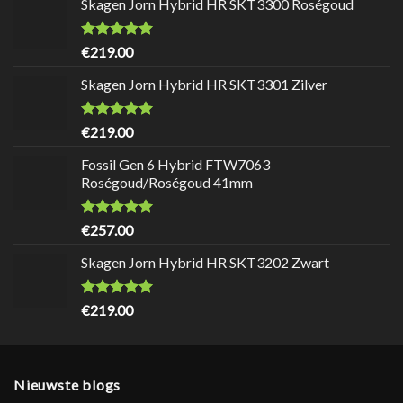
Skagen Jorn Hybrid HR SKT3300 Roségoud
Waardering
9.7
uit 5
€
219.00
Skagen Jorn Hybrid HR SKT3301 Zilver
Waardering
9.7
uit 5
€
219.00
Fossil Gen 6 Hybrid FTW7063
Roségoud/Roségoud 41mm
Waardering
9.7
uit 5
€
257.00
Skagen Jorn Hybrid HR SKT3202 Zwart
Waardering
9.7
uit 5
€
219.00
Nieuwste blogs