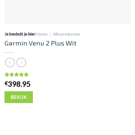
Je bevindt je hier:
Home
/
Alle producten
Garmin Venu 2 Plus Wit
Waardering
53
9
op 5
398.95
€
gebaseerd op
klantbeoordelingen
BEKIJK