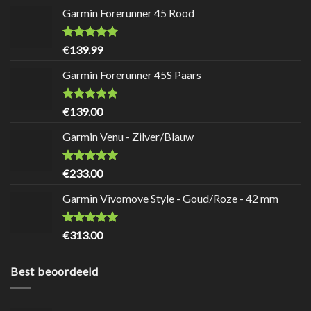
Garmin Forerunner 45 Rood
Waardering
8.7
uit
€
139.99
5
Garmin Forerunner 45S Paars
Waardering
8.7
uit
€
139.00
5
Garmin Venu - Zilver/Blauw
Waardering
9
uit 5
€
233.00
Garmin Vivomove Style - Goud/Roze - 42 mm
Waardering
8.5
uit
€
313.00
5
Best beoordeeld