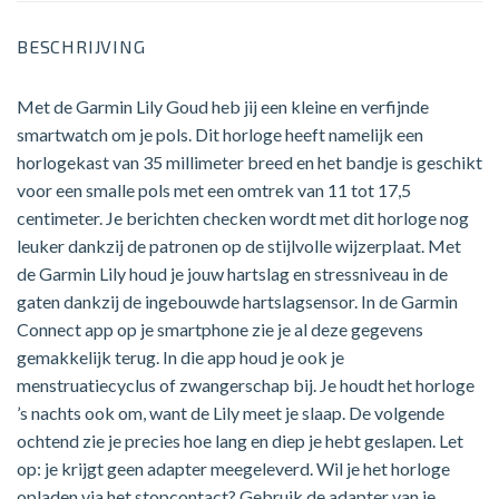
BESCHRIJVING
Met de Garmin Lily Goud heb jij een kleine en verfijnde
smartwatch om je pols. Dit horloge heeft namelijk een
horlogekast van 35 millimeter breed en het bandje is geschikt
voor een smalle pols met een omtrek van 11 tot 17,5
centimeter. Je berichten checken wordt met dit horloge nog
leuker dankzij de patronen op de stijlvolle wijzerplaat. Met
de Garmin Lily houd je jouw hartslag en stressniveau in de
gaten dankzij de ingebouwde hartslagsensor. In de Garmin
Connect app op je smartphone zie je al deze gegevens
gemakkelijk terug. In die app houd je ook je
menstruatiecyclus of zwangerschap bij. Je houdt het horloge
’s nachts ook om, want de Lily meet je slaap. De volgende
ochtend zie je precies hoe lang en diep je hebt geslapen. Let
op: je krijgt geen adapter meegeleverd. Wil je het horloge
opladen via het stopcontact? Gebruik de adapter van je