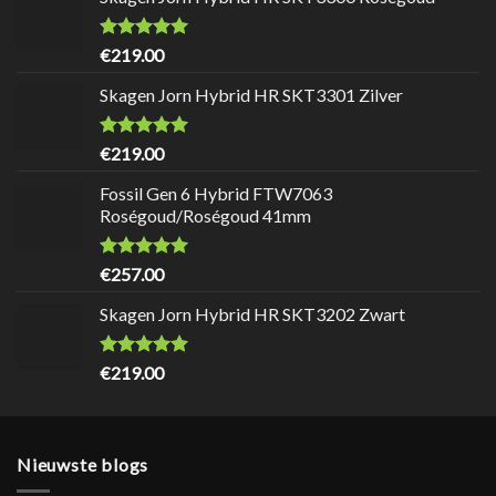
Waardering
9.7
uit 5
€
219.00
Skagen Jorn Hybrid HR SKT3301 Zilver
Waardering
9.7
uit 5
€
219.00
Fossil Gen 6 Hybrid FTW7063
Roségoud/Roségoud 41mm
Waardering
9.7
uit 5
€
257.00
Skagen Jorn Hybrid HR SKT3202 Zwart
Waardering
9.7
uit 5
€
219.00
Nieuwste blogs