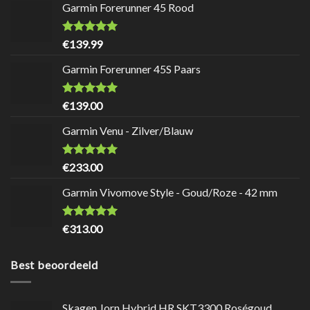
Garmin Forerunner 45 Rood
Waardering
8.7
uit
€
139.99
5
Garmin Forerunner 45S Paars
Waardering
8.7
uit
€
139.00
5
Garmin Venu - Zilver/Blauw
Waardering
9
uit 5
€
233.00
Garmin Vivomove Style - Goud/Roze - 42 mm
Waardering
8.5
uit
€
313.00
5
Best beoordeeld
Skagen Jorn Hybrid HR SKT3300 Roségoud