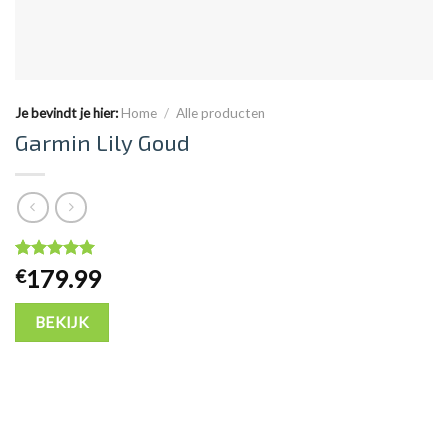
Je bevindt je hier:
Home
/
Alle producten
Garmin Lily Goud
Waardering
60
8.3
op
179.99
€
5 gebaseerd op
klantbeoordelingen
BEKIJK