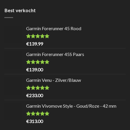
Best verkocht
Garmin Forerunner 45 Rood
Waardering
8.7
uit
€
139.99
5
Garmin Forerunner 45S Paars
Waardering
8.7
uit
€
139.00
5
Garmin Venu - Zilver/Blauw
Waardering
9
uit 5
€
233.00
Garmin Vivomove Style - Goud/Roze - 42 mm
Waardering
8.5
uit
€
313.00
5