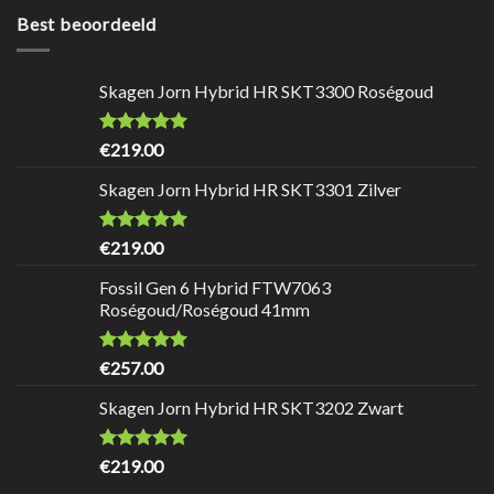
Best beoordeeld
Skagen Jorn Hybrid HR SKT3300 Roségoud
Waardering
9.7
uit 5
€
219.00
Skagen Jorn Hybrid HR SKT3301 Zilver
Waardering
9.7
uit 5
€
219.00
Fossil Gen 6 Hybrid FTW7063
Roségoud/Roségoud 41mm
Waardering
9.7
uit 5
€
257.00
Skagen Jorn Hybrid HR SKT3202 Zwart
Waardering
9.7
uit 5
€
219.00