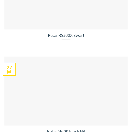
Polar RS300X Zwart
27
jul
Polar M400 Black HR