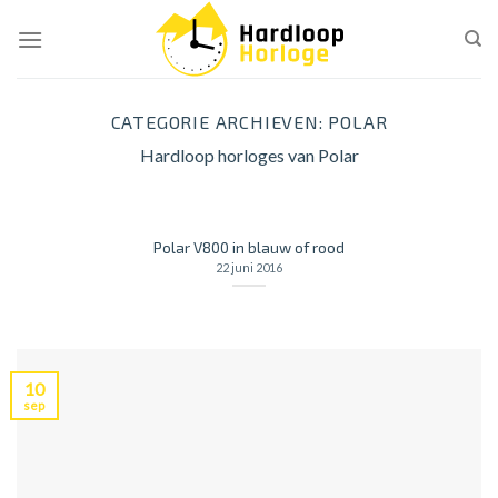
Skip
to
content
CATEGORIE ARCHIEVEN:
POLAR
Hardloop horloges van Polar
Polar V800 in blauw of rood
22 juni 2016
10
sep